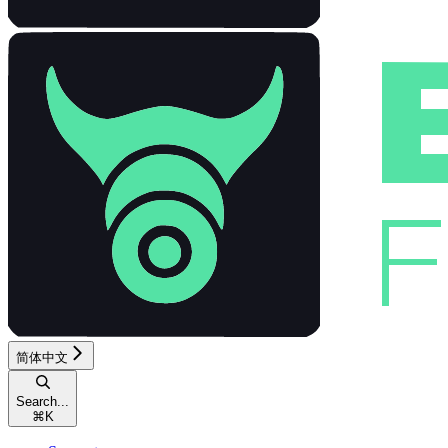
简体中文
Search...
⌘
K