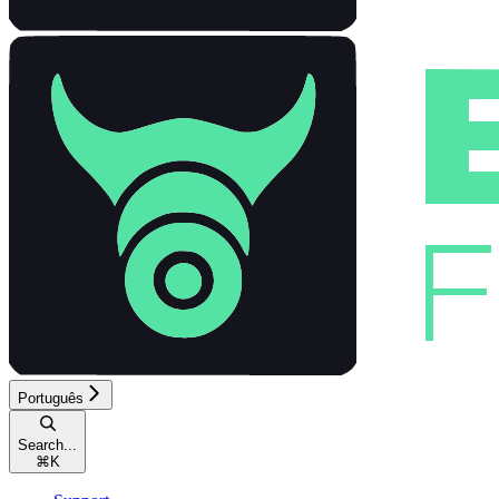
Português
Search...
⌘
K